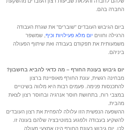
שלהם לחברה והעלאת שביעות רצון העובדים מהשקעת
החברה בהם.
ביום הגיבוש העובדים "שוברים" את שגרת העבודה
הרגילה וחווים
י
ום מלא פעילויות וכיף
, שמשפר
משמעותית את תפקודם בעבודה ואת שיתוף הפעולה
ביניהם.
יום גיבוש בעונת החורף – מה כדאי להביא בחשבון?
מבחינה רגשית, עונת החורף מאופיינת ברצון
להתכנסות פנימה. פעמים רבות היא מלווה בשינויים
במצבי רוח, בתחושת חוסר אנרגיה ובחוסר רצון לצאת
מהבית.
ההשפעה הנפשית הזו עלולה להפחית את רצון העובדים
להשקיע בעבודה ולפגוע במוטיבציה שלהם בעונה זו.
לכן, יום גיבוש בעונת החורף הינו אמצעי מעולה